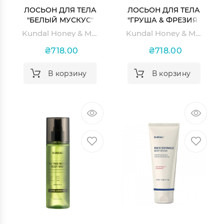
ЛОСЬОН ДЛЯ ТЕЛА
ЛОСЬОН ДЛЯ ТЕЛА
"БЕЛЫЙ МУСКУС"
"ГРУША & ФРЕЗИЯ"
KUNDAL HONEY &
KUNDAL HONEY &
Kundal Honey & Macadamia Pure Body Lotion White Musk
Kundal Honey & Macadamia Body Lotion Pear & Freesia
MACADAMIA PURE
MACADAMIA BODY
BODY LOTION
LOTION PEAR &
₴718.00
₴718.00
WHITE MUSK
FREESIA
В корзину
В корзину