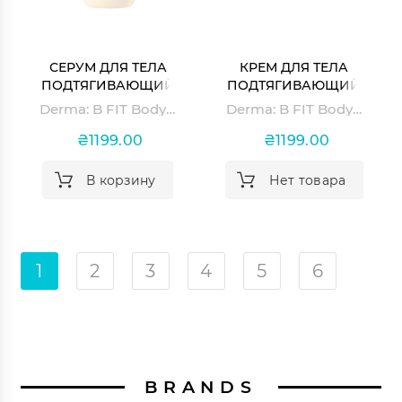
СЕРУМ ДЛЯ ТЕЛА
КРЕМ ДЛЯ ТЕЛА
ПОДТЯГИВАЮЩИЙ
ПОДТЯГИВАЮЩИЙ
DERMA: B FIT BODY
DERMA: B FIT BODY
Derma: B FIT Body Serum
Derma: B FIT Body Cream
SERUM
CREAM
₴1199.00
₴1199.00
В корзину
Нет товара
1
2
3
4
5
6
BRANDS