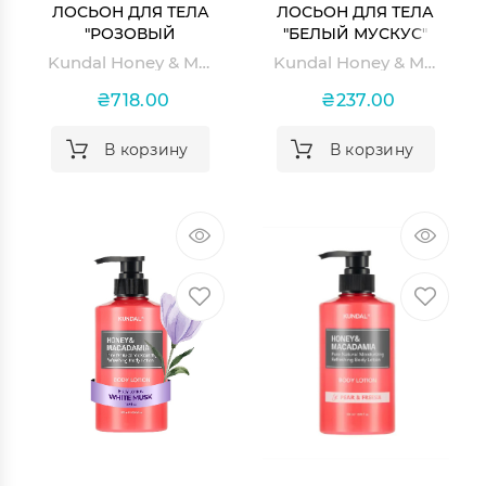
ЛОСЬОН ДЛЯ ТЕЛА
ЛОСЬОН ДЛЯ ТЕЛА
"РОЗОВЫЙ
"БЕЛЫЙ МУСКУС"
ГРЕЙПФРУТ"
KUNDAL HONEY &
Kundal Honey & Macadamia Body Lotion Pink Grapefruit
Kundal Honey & Macadamia Pure Body Lotion White Musk
KUNDAL HONEY &
MACADAMIA PURE
MACADAMIA BODY
BODY LOTION
₴718.00
₴237.00
LOTION PINK
WHITE MUSK
GRAPEFRUIT
В корзину
В корзину