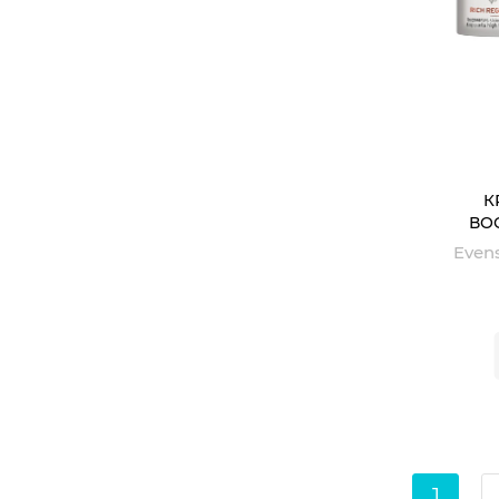
К
ВО
R
1