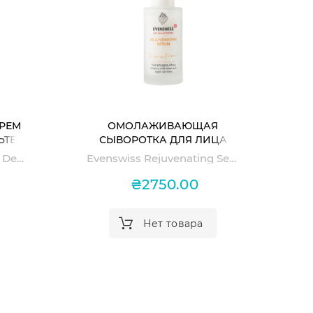
РЕМ
ОМОЛАЖИВАЮЩАЯ
ЬТЕ
СЫВОРОТКА ДЛЯ ЛИЦА
ETE
REJUVENATING SERUM
Evenswiss Rejuvenating Dekollete Cream
Evenswiss Rejuvenating Serum
₴2750.00
Нет товара