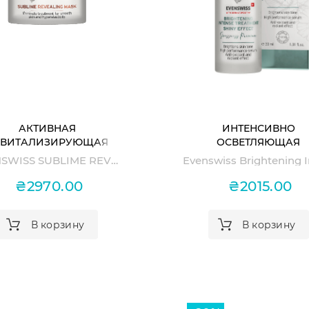
АКТИВНАЯ
ИНТЕНСИВНО
ЕВИТАЛИЗИРУЮЩАЯ
ОСВЕТЛЯЮЩАЯ
КА SUBLIME REVEALING
СЫВОРОТКА BRIGHTEN
EVENSWISS SUBLIME REVEALING MASK
MASK
INTENSE TREATMEN
₴2970.00
₴2015.00
В корзину
В корзину