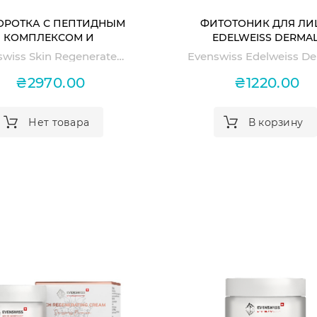
ОРОТКА С ПЕПТИДНЫМ
ФИТОТОНИК ДЛЯ ЛИ
КОМПЛЕКСОМ И
EDELWEISS DERMA
ГИАЛУРОНОВОЙ
PHYTOTONIC
Evenswiss Skin Regenerate Serum Master Booster
КИСЛОТОЙ SKIN
NERATE SERUM MASTER
₴2970.00
₴1220.00
BOOSTER
Нет товара
В корзину