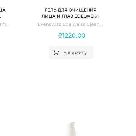
ЦА
ГЕЛЬ ДЛЯ ОЧИЩЕНИЯ
L
ЛИЦА И ГЛАЗ EDELWEISS
CLEANSER EYES & FACE
Evenswiss Edelweiss Dermal Phytotonic
Evenswiss Edelweiss Cleanser Eyes & Face
₴1220.00
В корзину