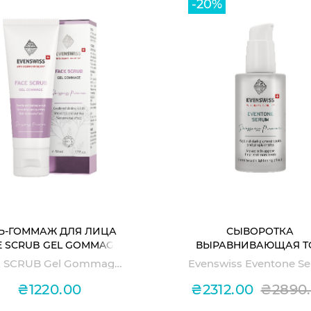
-20%
Ь-ГОММАЖ ДЛЯ ЛИЦА
СЫВОРОТКА
E SCRUB GEL GOMMAGE
ВЫРАВНИВАЮЩАЯ Т
КОЖИ С НИАЦИНАМИ
FACE SCRUB Gel Gommage EVENSWISS
Evenswiss Eventone S
И ВИТАМИНОМ С EVEN
SERUM
₴1220.00
₴2312.00
₴2890