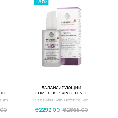
-20%
БАЛАНСИРУЮЩИЙ
ОН
КОМПЛЕКС SKIN DEFENCE
ДОМ
SERUM
erum
Evenswiss Skin Defence Serum
TONE
.00
₴2292.00
₴2865.00