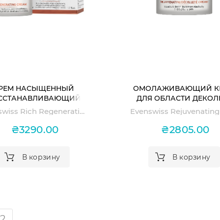
РЕМ НАСЫЩЕННЫЙ
ОМОЛАЖИВАЮЩИЙ К
ССТАНАВЛИВАЮЩИЙ
ДЛЯ ОБЛАСТИ ДЕКОЛ
ДЛЯ ЛИЦА RICH
REJUVENATING DEKOLL
Evenswiss Rich Regenerating Cream
EGENERATING CREAM
CREAM
₴3290.00
₴2805.00
В корзину
В корзину
2