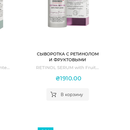
Оформить
СЫВОРОТКА С РЕТИНОЛОМ
И ФРУКТОВЫМИ
ING
КИСЛОТАМИ RETINOL
Evenswiss Brightening Intense Treatment
RETINOL SERUM with Fruit Acids EVENSWISS
T
SERUM WITH FRUIT ACIDS
₴1910.00
В корзину