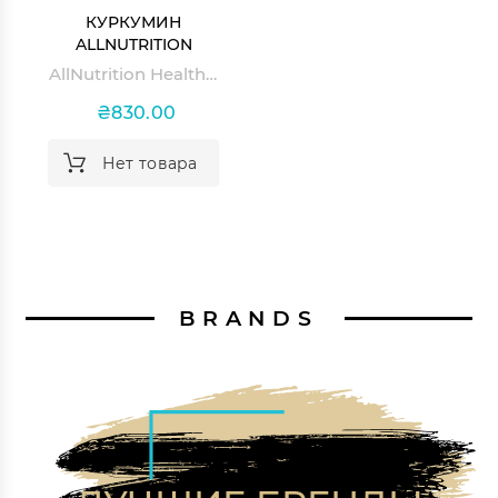
КУРКУМИН
ALLNUTRITION
HEALTH & CARE
AllNutrition Health & Care Curcumin C3 Liver
CURCUMIN C3 LIVER
₴830.00
Нет товара
BRANDS