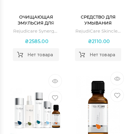
ОЧИЩАЮЩАЯ
СРЕДСТВО ДЛЯ
ЭМУЛЬСИЯ ДЛЯ
УМЫВАНИЯ
ЧУВСТВИТЕЛЬНОЙ
Rejudicare Synergy Purecleanse
RejudiCare Skincleanse
КОЖИ
₴2585.00
₴2110.00
Нет товара
Нет товара