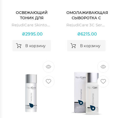
ОСВЕЖАЮЩИЙ
ОМОЛАЖИВАЮЩАЯ
ТОНИК ДЛЯ
СЫВОРОТКА С
ЧУВСТВИТЕЛЬНОЙ
ВИТАМИНОМ С 3C
RejudiCare Skintonic
RejudiCare 3C Serum
КОЖИ SKINTONIC
SERUM
₴2995.00
₴6215.00
В корзину
В корзину