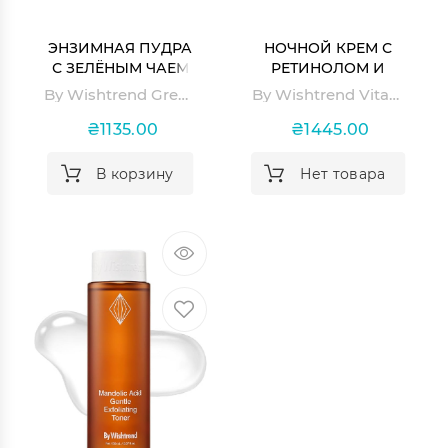
ЭНЗИМНАЯ ПУДРА
НОЧНОЙ КРЕМ С
С ЗЕЛЁНЫМ ЧАЕМ
РЕТИНОЛОМ И
GREEN TEA &
БАКУЧИОЛОМ
By Wishtrend Green Tea & Enzyme Powder Wash
By Wishtrend Vitamin A-mazing Bakuchiol Night Cream
ENZYME POWDER
VITAMIN A-MAZING
WASH
BAKUCHIOL NIGHT
₴1135.00
₴1445.00
CREAM
В корзину
Нет товара