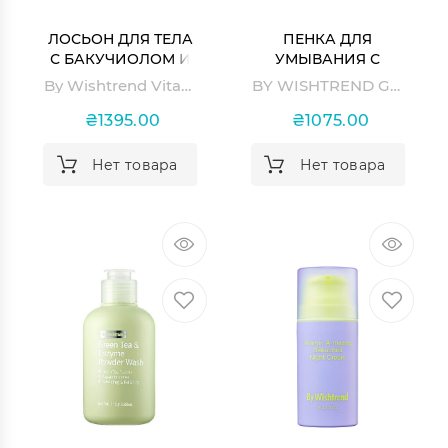
ЛОСЬОН ДЛЯ ТЕЛА
ПЕНКА ДЛЯ
С БАКУЧИОЛОМ И
УМЫВАНИЯ С
РЕТИНАЛЕМ
ЗЕЛЕНЫМ ЧАЕМ И
By Wishtrend Vitamin A-mazing Bakuchiol Body Lotion
BY WISHTREND Green Enzyme Foaming Wash
VITAMIN A-MAZING
ЭНЗИМАМИ GREEN
BAKUCHIOL BODY
ENZYME FOAMING
₴1395.00
₴1075.00
LOTION
WASH
Нет товара
Нет товара