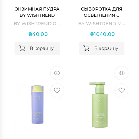
ЭНЗИМНАЯ ПУДРА
СЫВОРОТКА ДЛЯ
BY WISHTREND
ОСВЕТЛЕНИЯ С
GREEN TEA &
МИНДАЛЬНОЙ
BY WISHTREND Green Tea & Enzyme Powder Wash
BY WISHTREND Mandelic Acid Dark Spot Correcting Serum
ENZYME POWDER
КИСЛОТОЙ BY
WASH
WISHTREND
₴40.00
₴1040.00
MANDELIC ACID
DARK SPOT
В корзину
В корзину
CORRECTING SERUM