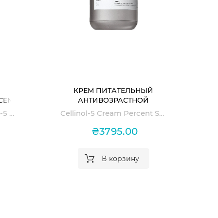
Оформить
КРЕМ ПИТАТЕЛЬНЫЙ
CENT
АНТИВОЗРАСТНОЙ
ERUM
CELLINOL-5 CREAM PERCENT
Percent Science Cellinol-5 Serum
Cellinol-5 Cream Percent Science
SCIENCE
₴3795.00
В корзину