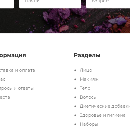
ормация
Разделы
тавка и оплата
Лицо
нас
Макияж
росы и ответы
Тело
ерта
Волосы
Диетические добавк
Здоровье и гигиена
Наборы