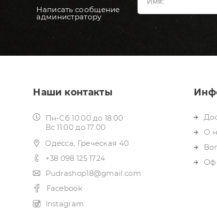
Написать сообщение
администратору
Наши контакты
Инф
Дос
Пн-Сб 10:00 до 18:00
Вс 11:00 до 17:00
О 
Одесса, Греческая 40
Воп
+38 098 125 1724
Оф
Pudrashop18@gmail.com
Facebook
Instagram