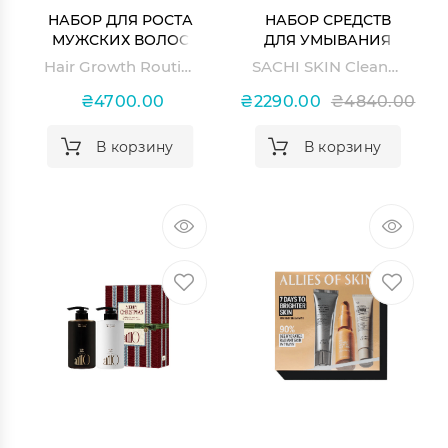
НАБОР ДЛЯ РОСТА
НАБОР СРЕДСТВ
МУЖСКИХ ВОЛОС
ДЛЯ УМЫВАНИЯ
HAIR GROWTH
SACHI SKIN
Hair Growth Routine for Men Scandinavian Biolabs
SACHI SKIN Cleansing set
ROUTINE FOR MEN
SCANDINAVIAN
₴4700.00
₴2290.00
₴4840.00
BIOLABS
В корзину
В корзину