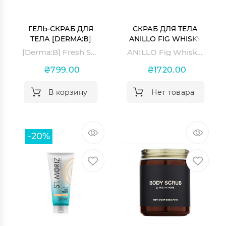
ГЕЛЬ-СКРАБ ДЛЯ
СКРАБ ДЛЯ ТЕЛА
ТЕЛА [DERMA:B]
ANILLO FIG WHISKY
FRESH SCRUB BODY
BODY SCRUB
[Derma:B] Fresh Scrub Body Wash
ANILLO Fig Whisky Body Scrub
WASH
₴799.00
₴1720.00
В корзину
Нет товара
-20%