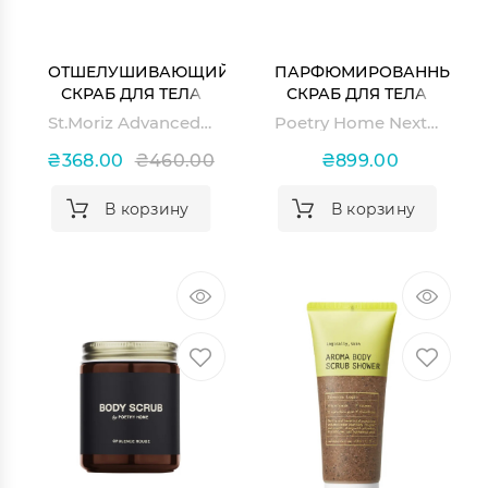
ОТШЕЛУШИВАЮЩИЙ
ПАРФЮМИРОВАННЫЙ
СКРАБ ДЛЯ ТЕЛА
СКРАБ ДЛЯ ТЕЛА
ADVANCED
NEXT DOOR
St.Moriz Advanced Exfoliating Skin Primer
Poetry Home Next Door Singapore
EXFOLIATING SKIN
SINGAPORE
PRIMER
₴368.00
₴460.00
₴899.00
В корзину
В корзину