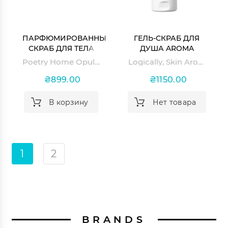
ПАРФЮМИРОВАННЫЙ
ГЕЛЬ-СКРАБ ДЛЯ
СКРАБ ДЛЯ ТЕЛА
ДУША AROMA
POETRY HOME
BODY SCRUB
Poetry Home Opulence Rouge
Logically, Skin Aroma Body Scrub Shower
OPULENCE ROUGE
SHOWER
₴899.00
₴1150.00
В корзину
Нет товара
1
2
BRANDS