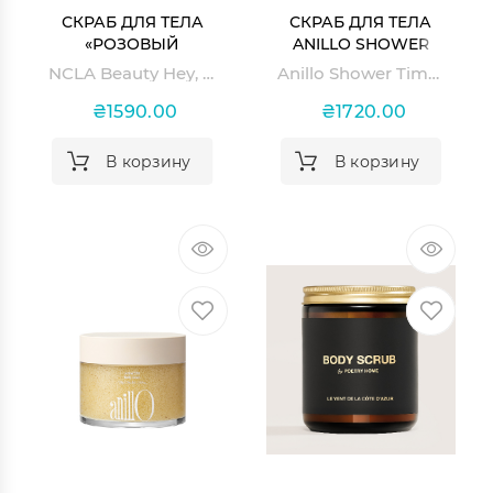
СКРАБ ДЛЯ ТЕЛА
СКРАБ ДЛЯ ТЕЛА
«РОЗОВЫЙ
ANILLO SHOWER
ГРЕЙПФРУТ» NCLA
TIME BODY SCRUB
NCLA Beauty Hey, Sugar Body Scrub - Pink Grapefruit
Anillo Shower Time Body Scrub
BEAUTY HEY, SUGAR
BODY SCRUB - PINK
₴1590.00
₴1720.00
GRAPEFRUIT
В корзину
В корзину